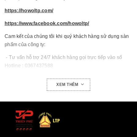
https://howoltp.com/
https://www.facebook.com/howoltp/
Cam kết của chúng tôi khi quý khách hàng sử dụng sàn
phẩm của công ty:
- Tư vấn hỗ trợ 24/7 khách hàng gọi trực tiếp vào số
Hotline : 0367437588
- Giá cả cạnh tranh.
XEM THÊM
- Hàng phụ tùng chính hãng.
- Giao hàng toàn quốc.
- Luôn đồng hành cùng quý khách hàng khi sử dụng sản
phẩm.