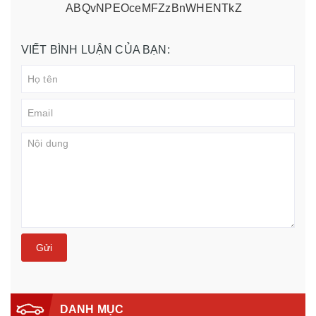
ABQvNPEOceMFZzBnWHENTkZ
VIẾT BÌNH LUẬN CỦA BẠN:
Gửi
DANH MỤC