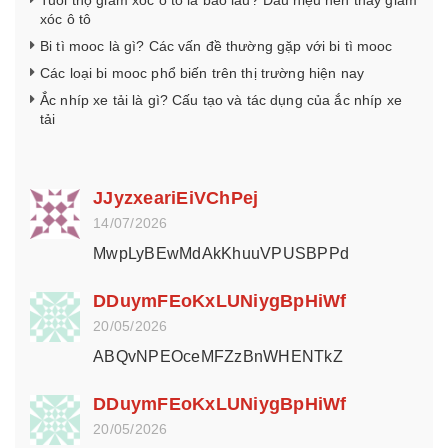
xóc ô tô
Bi tì mooc là gì? Các vấn đề thường gặp với bi tì mooc
Các loại bi mooc phổ biến trên thị trường hiện nay
Ắc nhíp xe tải là gì? Cấu tạo và tác dụng của ắc nhíp xe
tải
JJyzxeariEiVChPej
14/07/2026
MwpLyBEwMdAkKhuuVPUSBPPd
DDuymFEoKxLUNiygBpHiWf
20/05/2026
ABQvNPEOceMFZzBnWHENTkZ
DDuymFEoKxLUNiygBpHiWf
20/05/2026