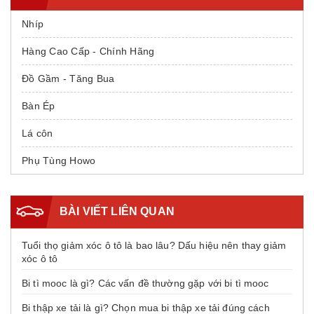
Nhíp
Hàng Cao Cấp - Chính Hãng
Đồ Gầm - Tăng Bua
Bàn Ép
Lá côn
Phụ Tùng Howo
BÀI VIẾT LIÊN QUAN
Tuổi thọ giảm xóc ô tô là bao lâu? Dấu hiệu nên thay giảm
xóc ô tô
Bi tì mooc là gì? Các vấn đề thường gặp với bi tì mooc
Bi thập xe tải là gì? Chọn mua bi thập xe tải đúng cách