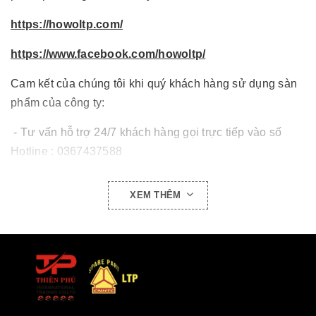
https://howoltp.com/
https://www.facebook.com/howoltp/
Cam kết của chúng tôi khi quý khách hàng sử dụng sàn
phẩm của công ty:
- Tư vấn hỗ trợ 24/7 khách hàng gọi trực tiếp vào số
Hotline : 0367437588
- Giá cả cạnh tranh.
XEM THÊM
- Hàng phụ tùng chính hãng.
- Giao hàng toàn quốc.
- Luôn đồng hành cùng quý khách hàng khi sử dụng sản
phẩm.