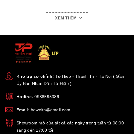
- Tư vấn hỗ trợ 24/7 khách hàng gọi trực tiếp vào số
Hotline : 0367437588
XEM THÊM
- Giá cả cạnh tranh.
- Hàng phụ tùng chính hãng.
- Giao hàng toàn quốc.
- Luôn đồng hành cùng quý khách hàng khi sử dụng sản
phẩm.
Kho trụ sở chính:
Tứ Hiệp - Thanh Trì - Hà Nội ( Gần
Ủy Ban Nhân Dân Tứ Hiệp )
Hotline:
0988595389
Email:
howoltp@gmail.com
Showroom mở của tất cả các ngày trong tuần từ 08:00
sáng đến 17:00 tối