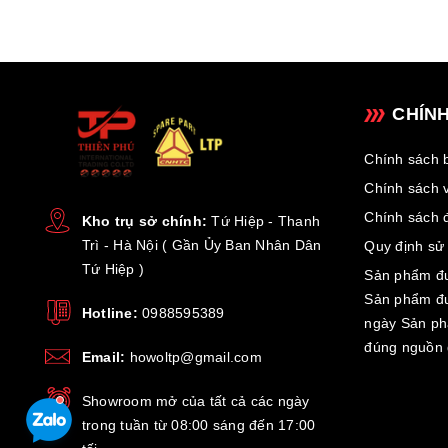
- Luôn đồng hà
CHÍN
Chính sách 
Chính sách 
Chính sách đ
Kho trụ sở chính:
Tứ Hiệp - Thanh
Trì - Hà Nội ( Gần Ủy Ban Nhân Dân
Quy định sử
Tứ Hiệp )
Sản phẩm đư
Sản phẩm đư
Hotline:
0988595389
ngày Sản p
đúng nguồn 
Email:
howoltp@gmail.com
Showroom mở của tất cả các ngày
trong tuần từ 08:00 sáng đến 17:00