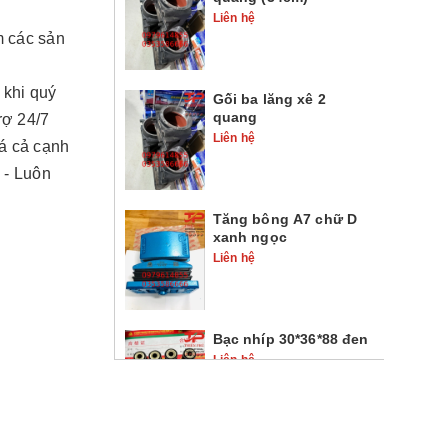
Liên hệ
 các sản
 khi quý
Gối ba lăng xê 2
quang
rợ 24/7
Liên hệ
iá cả cạnh
 - Luôn
Tăng bông A7 chữ D
xanh ngọc
Liên hệ
Bạc nhíp 30*36*88 đen
Liên hệ