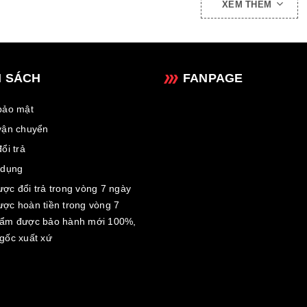
XEM THÊM
nh cùng quý khách hàng khi sử dụng sản phẩm.
H SÁCH
FANPAGE
bảo mật
vận chuyển
ổi trả
 dụng
ợc đổi trả trong vòng 7 ngày
ợc hoàn tiền trong vòng 7
hẩm được bảo hành mới 100%,
gốc xuất xứ