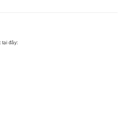
Ắc mooc M28*125 đen
- NGẮN
Liên hệ
tại đây: