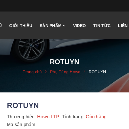
Ủ
GIỚI THIỆU
SẢN PHẨM
VIDEO
TIN TỨC
LIÊN
ROTUYN
Trang chủ
Phụ Tùng Howo
ROTUYN
ROTUYN
Thương hiệu:
Howo LTP
Tình trạng:
Còn hàng
Mã sản phẩm: