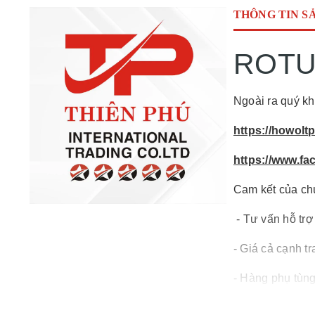
THÔNG TIN S
ROT
Ngoài ra quý kh
https://howolt
https://www.f
Cam kết của ch
- Tư vấn hỗ trợ
- Giá cả cạnh tr
- Hàng phụ tùng
- Giao hàng toà