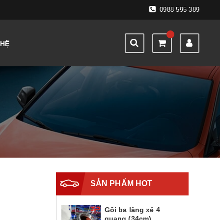
0988 595 389
 HỆ
SẢN PHẨM HOT
Gối ba lăng xê 4
quang (34cm)