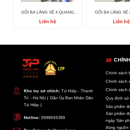
GỐI BA LĂNG XÊ 4 QUANG
GỐI BA LĂNG XÊ
(34CM)
Liên hệ
Liên hệ
CHÍN
Chính sách 
Chính sách 
Chính sách đ
Kho trụ sở chính:
Tứ Hiệp - Thanh
Trì - Hà Nội ( Gần Ủy Ban Nhân Dân
Quy định sử
Tứ Hiệp )
Sản phẩm đư
Sản phẩm đư
Hotline:
0988595389
ngày Sản p
đúng nguồn 