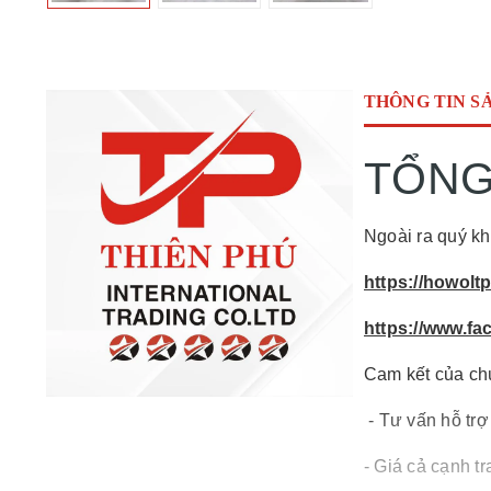
THÔNG TIN S
TỔNG
Ngoài ra quý kh
https://howolt
https://www.f
Cam kết của ch
- Tư vấn hỗ trợ
- Giá cả cạnh tr