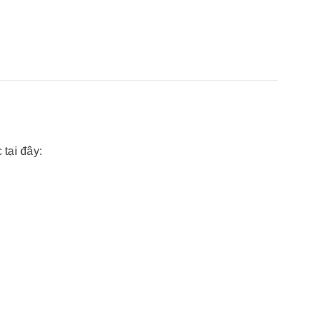
Ắc mooc M28*125 đen
- NGẮN
Liên hệ
tại đây: