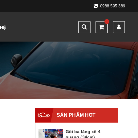
0988 595 389
 HỆ
SẢN PHẨM HOT
Gối ba lăng xê 4
quang (34cm)