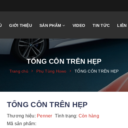
Ủ
GIỚI THIỆU
SẢN PHẨM
VIDEO
TIN TỨC
LIÊN
TỔNG CÔN TRÊN HẸP
Trang chủ
Phụ Tùng Howo
TỔNG CÔN TRÊN HẸP
TỔNG CÔN TRÊN HẸP
Thương hiệu:
Penner
Tình trạng:
Còn hàng
Mã sản phẩm: