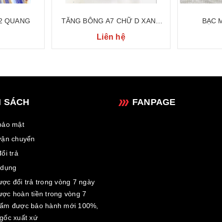
 2 QUANG
TĂNG BÔNG A7 CHỮ D XANH
BẠC 
NGỌC
Liên hệ
H SÁCH
FANPAGE
bảo mật
vận chuyển
ổi trả
 dụng
ợc đổi trả trong vòng 7 ngày
ợc hoàn tiền trong vòng 7
hẩm được bảo hành mới 100%,
gốc xuất xứ