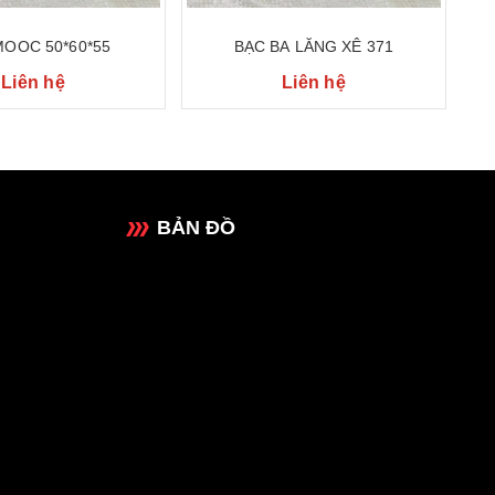
MOOC 50*60*55
BẠC BA LĂNG XÊ 371
Liên hệ
Liên hệ
BẢN ĐỒ